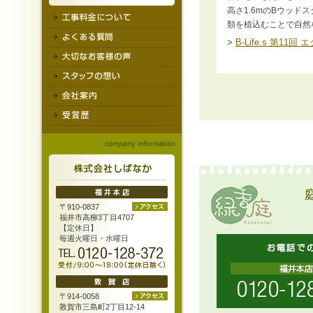
高さ1.6mのBウッド
類を植込むことで自然
>
B-Life.s 第1
〒910-0837
福井市高柳3丁目4707
【定休日】
毎週火曜日・水曜日
〒914-0058
敦賀市三島町2丁目12-14