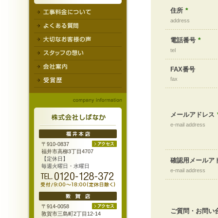
*
住所
address
*
電話番号
tel
FAX番号
fax
メールアドレス
e-mail address
〒910-0837
福井市高柳3丁目4707
【定休日】
確認用メールア
毎週火曜日・水曜日
e-mail address
〒914-0058
ご質問・お問い
敦賀市三島町2丁目12-14