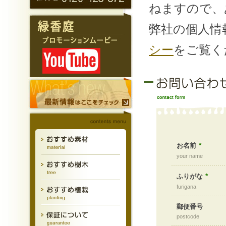
ねますので、
弊社の個人情
シー
をご覧く
*
お名前
your name
*
ふりがな
furigana
郵便番号
postcode