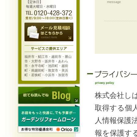
【定休日】
message
毎週火曜日・水曜日
福井市・鯖江市・越前市・勝山
市・大野市・坂井市・あわら
市・永平寺町・池田町・越前
町・南越前町・敦賀市・美浜
町・若狭町・小浜市・加賀市
株式会社し
取得する個
人情報保護
報を保護す