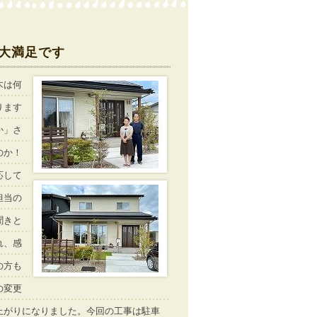
大満足です
木は何
ります
か」さ
のか！
応して
担当の
聞きと
れ、感
の方も
の変更
上がりになりました。今回の工事は駐車