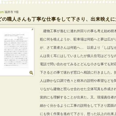
福井市 Y様
どの職人さんも丁寧な仕事をして下さり、出来映えに
建物工事が進むに連れ外回りの事も考え始め樹
処に何を植えようか、駐車場は何処へと夢は広が
が、さて業者さんは何処へ… 以前より「しばな
んは良く耳にはしていましたが個人住宅はどうな
電話で問い合わせてみるとどんな小さな事でも対
下さるとの事で迷わず窓口へ相談に行きました。
人は静かな口調で色々と樹木の説明や希望などを
りながら建物と照らせ合わせた立体写真も作成さ
覚的にも理解することが出来た。又、現場責任者
細かく分かるように工事の説明をして下さり図面
にも快く作業を進めて下さり、想った以上の出来